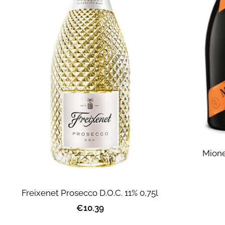
Mione
Freixenet Prosecco D.O.C. 11% 0,75l
€10.39