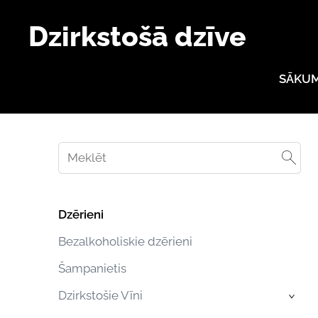
Dzirkstošā dzīve
SĀKU
Dzērieni
Bezalkoholiskie dzērieni
Šampanietis
Dzirkstošie Vīni
›