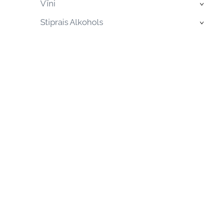
Vīni
›
Stiprais Alkohols
›