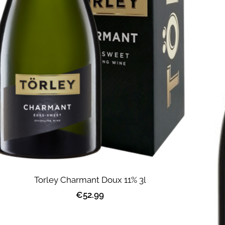
Torley Charmant Doux 11% 3l
€52.99