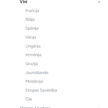
Vīni
›
Francija
Itālija
Spānija
Vācija
Ungārija
Armēnija
Gruzija
Jaunzēlande
Moldāvija
Eiropas Savienība
Čīle