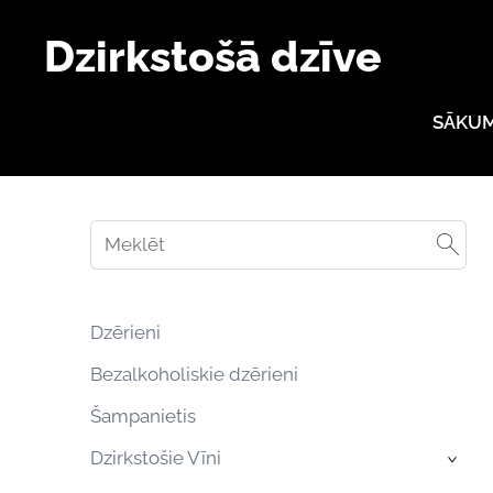
Dzirkstošā dzīve
SĀKU
Dzērieni
Bezalkoholiskie dzērieni
Šampanietis
Dzirkstošie Vīni
›