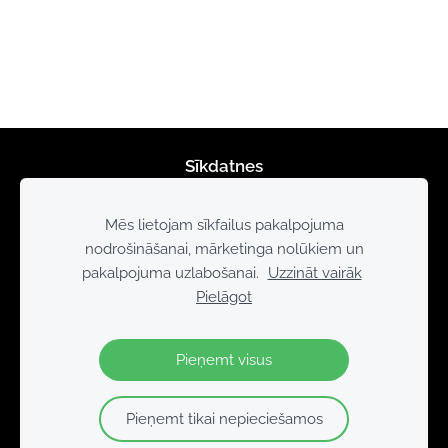
Sīkdatnes
Mēs lietojam sīkfailus pakalpojuma
nodrošināšanai, mārketinga nolūkiem un
pakalpojuma uzlabošanai.
Uzzināt vairāk
Pielāgot
Pieņemt visus
Pieņemt tikai nepieciešamos