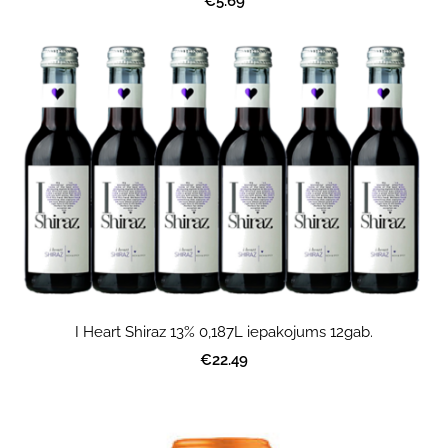
€5.69
I Heart Shiraz 13% 0,187L iepakojums 12gab.
€22.49