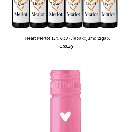
I Heart Merlot 12% 0,187l iepakojums 12gab.
€22.49