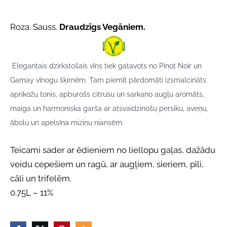
Roza. Sauss.
Draudzīgs Vegāniem.
Elegantais dzirkstošais vīns tiek gatavots no Pinot Noir un
Gamay vīnogu šķirnēm. Tam piemīt pārdomāti izsmalcināts
aprikožu tonis, apburošs citrusu un sarkano augļu aromāts,
maiga un harmoniska garša ar atsvaidzinošu persiku, aveņu,
ābolu un apelsīna miziņu niansēm.
Teicami sader ar ēdieniem no liellopu gaļas, dažādu
veidu cepešiem un ragū, ar augļiem, sieriem, pīli,
cāli un trifelēm.
0.75L – 11%