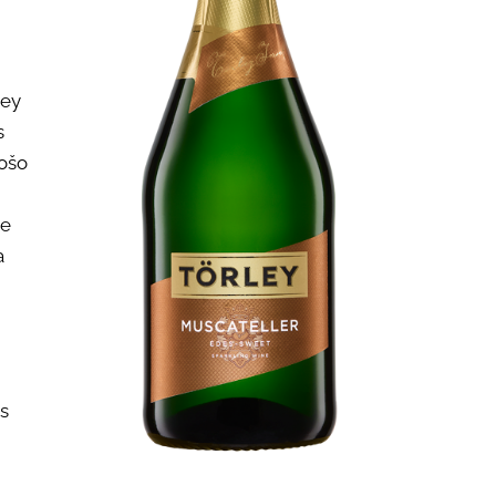
ley
s
tošo
ne
a
as