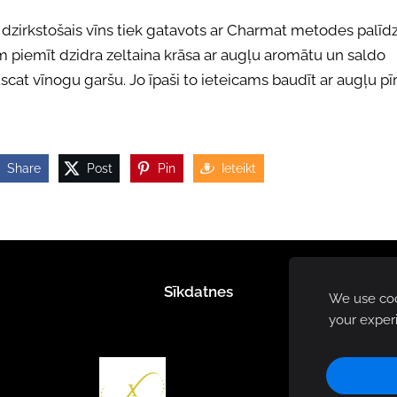
 dzirkstošais vīns tiek gatavots ar Charmat metodes palīdz
 piemīt dzidra zeltaina krāsa ar augļu aromātu un saldo
cat vīnogu garšu. Jo īpaši to ieteicams baudīt ar augļu pī
Share
Post
Pin
Ieteikt
Sīkdatnes
We use cook
your exper