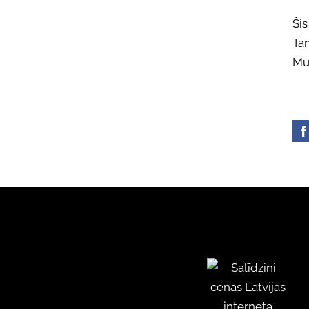
Šis
Tam
Mus