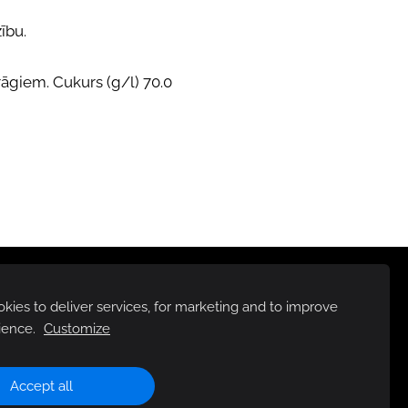
ību.
rāgiem. Cukurs (g/l) 70.0
ies to deliver services, for marketing and to improve
ience.
Customize
Accept all