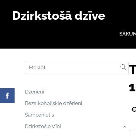
Dzirkstošā dzīve
SĀKU
T
1
Dzērieni
Bezalkoholiskie dzērieni
€
Šampanietis
Dzirkstošie Vīni
›