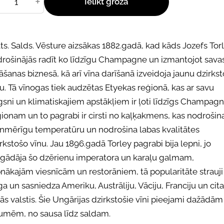
+
Ielikt grozā
ts. Salds. Vēsture aizsākas 1882.gadā, kad kāds Jozefs Tor
drošinājās radīt ko līdzīgu Champagne un izmantojot sava
āšanas biznesā, kā arī vīna darīšanā izveidoja jaunu dzirks
u. Tā vīnogas tiek audzētas Etyekas reģionā, kas ar savu
sni un klimatiskajiem apstākļiem ir ļoti līdzīgs Champag
ionam un to pagrabi ir cirsti no kaļķakmens, kas nodrošin
enmērīgu temperatūru un nodrošina labas kvalitātes
rkstošo vīnu. Jau 1896.gadā Torley pagrabi bija lepni, jo
egādāja šo dzērienu imperatora un karaļu galmam,
nākajām viesnīcām un restorāniem, tā popularitāte strauji
a un sasniedza Ameriku, Austrāliju, Vāciju, Franciju un cit
lās valstis. Šie Ungārijas dzirkstošie vīni pieejami dažādām
umēm, no sausa līdz saldam.