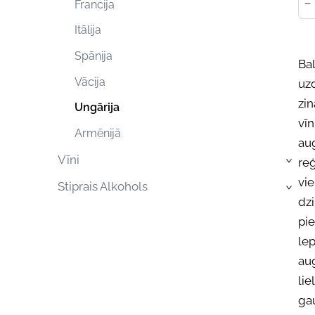
-
Francija
Itālija
Spānija
Bal
Vācija
uz
zin
Ungārija
vīn
Armēnijā
aug
Vīni
reģ
›
vi
Stiprais Alkohols
›
dzi
pi
lep
aug
lie
ga