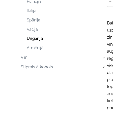
-
Francija
Itālija
Spānija
Bal
Vācija
uz
zin
Ungārija
vīn
Armēnijā
aug
Vīni
reģ
›
vi
Stiprais Alkohols
›
dzi
pi
lep
aug
lie
ga