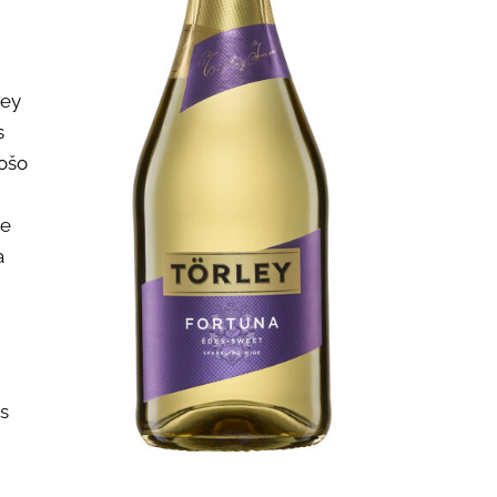
ley
s
tošo
ne
a
as