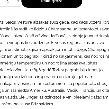
+
Ielikt grozā
ts. Salds. Vēsture aizsākas 1882.gadā, kad kāds Jozefs Tor
drošinājās radīt ko līdzīgu Champagne un izmantojot sava
āšanas biznesā, kā arī vīna darīšanā izveidoja jaunu dzirks
u. Tā vīnogas tiek audzētas Etyekas reģionā, kas ar savu
sni un klimatiskajiem apstākļiem ir ļoti līdzīgs Champag
ionam un to pagrabi ir cirsti no kaļķakmens, kas nodrošin
enmērīgu temperatūru un nodrošina labas kvalitātes
rkstošo vīnu. Jau 1896.gadā Torley pagrabi bija lepni, jo
egādāja šo dzērienu imperatora un karaļu galmam,
nākajām viesnīcām un restorāniem, tā popularitāte strauji
a un sasniedza Ameriku, Austrāliju, Vāciju, Franciju un cit
lās valstis. Šie Ungārijas dzirkstošie vīni pieejami dažādām
umēm, no sausa līdz saldam.