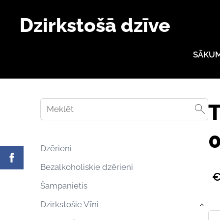
Dzirkstošā dzīve
SĀKU
T
0
Dzērieni
Bezalkoholiskie dzērieni
€
Šampanietis
Dzirkstošie Vīni
›