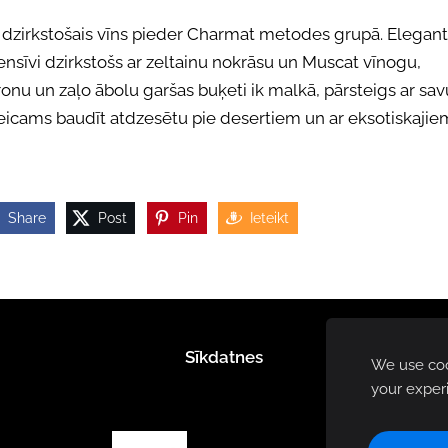
 dzirkstošais vīns pieder Charmat metodes grupā. Elegant
ensīvi dzirkstošs ar zeltainu nokrāsu un Muscat vīnogu,
ronu un zaļo ābolu garšas buķeti ik malkā, pārsteigs ar sa
eicams baudīt atdzesētu pie desertiem un ar eksotiskajie
Share
Post
Pin
Ieteikt
Sīkdatnes
We use cook
your exper