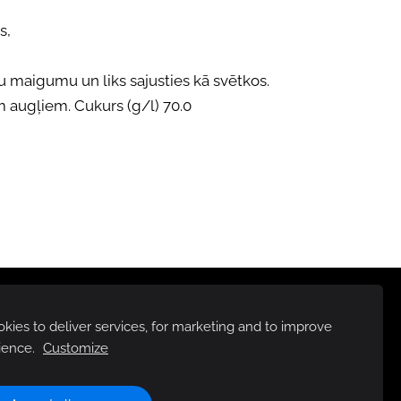
s,
vu maigumu un liks sajusties kā svētkos.
m augļiem. Cukurs (g/l) 70.0
ies to deliver services, for marketing and to improve
ience.
Customize