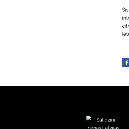
Šis
int
cit
Iet