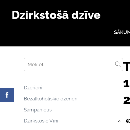
Dzirkstošā dzīve
SĀKU
T
1
Dzērieni
Bezalkoholiskie dzērieni
Šampanietis
€
Dzirkstošie Vīni
›