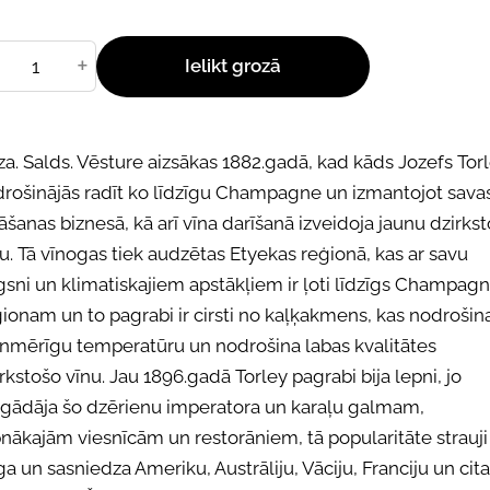
+
Ielikt grozā
a. Salds. Vēsture aizsākas 1882.gadā, kad kāds Jozefs Tor
drošinājās radīt ko līdzīgu Champagne un izmantojot sava
āšanas biznesā, kā arī vīna darīšanā izveidoja jaunu dzirks
u. Tā vīnogas tiek audzētas Etyekas reģionā, kas ar savu
sni un klimatiskajiem apstākļiem ir ļoti līdzīgs Champag
ionam un to pagrabi ir cirsti no kaļķakmens, kas nodrošin
enmērīgu temperatūru un nodrošina labas kvalitātes
rkstošo vīnu. Jau 1896.gadā Torley pagrabi bija lepni, jo
egādāja šo dzērienu imperatora un karaļu galmam,
nākajām viesnīcām un restorāniem, tā popularitāte strauji
a un sasniedza Ameriku, Austrāliju, Vāciju, Franciju un cit