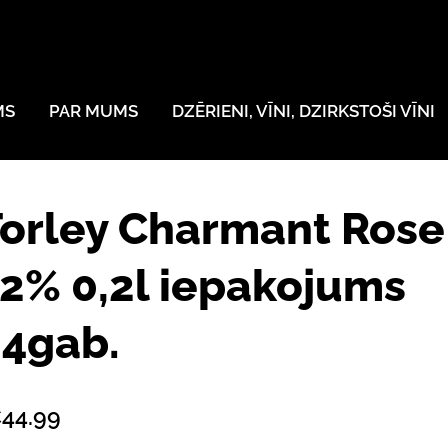
MS
PAR MUMS
DZĒRIENI, VĪNI, DZIRKSTOŠI VĪNI
orley Charmant Rose
2% 0,2l iepakojums
24gab.
44.99