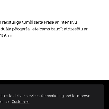
raksturīga tumši sārta krāsa ar intensīvu
duāla pēcgarša. Ieteicams baudīt atdzesētu ar
l) 60.0
ies to deliver services, for marketing and to improve
ience.
Customize