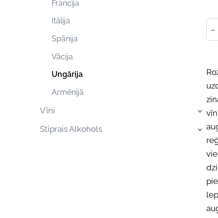
Francija
Itālija
-
Spānija
Vācija
Roz
Ungārija
uz
Armēnijā
zin
Vīni
vīn
›
aug
Stiprais Alkohols
›
reģ
vi
dzi
pi
lep
aug