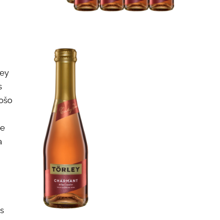
ley
s
tošo
ne
a
as