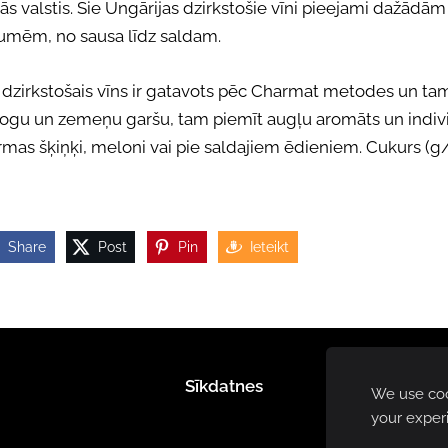
lās valstis. Šie Ungārijas dzirkstošie vīni pieejami dažādām
umēm, no sausa līdz saldam.
 dzirkstošais vīns ir gatavots pēc Charmat metodes un tam 
ņogu un zemeņu garšu, tam piemīt augļu aromāts un indivi
mas šķiņķi, meloni vai pie saldajiem ēdieniem. Cukurs (g/
Share
Post
Pin
Ieteikt
Sīkdatnes
We use cook
your exper