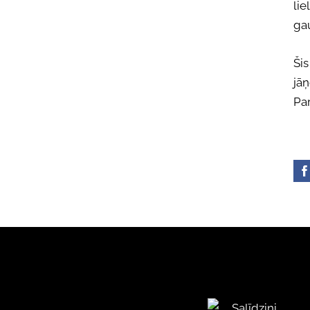
lie
ga
Šis
jā
Par