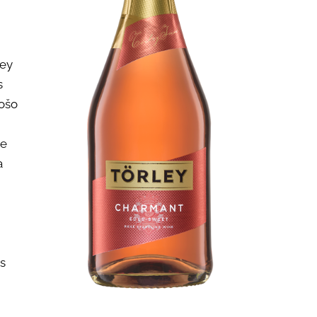
ley
s
tošo
ne
a
as