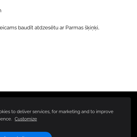
m
teicams baudīt atdzesētu ar Parmas šķiņķi,
ies to deliver services, for marketing and to improve
ience.
Customize