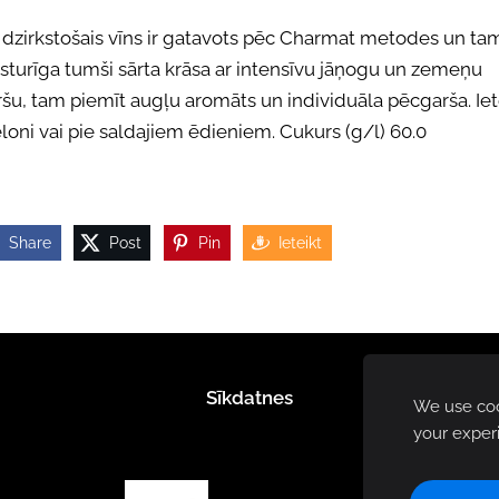
s dzirkstošais vīns ir gatavots pēc Charmat metodes un ta
sturīga tumši sārta krāsa ar intensīvu jāņogu un zemeņu
šu, tam piemīt augļu aromāts un individuāla pēcgarša. Ie
oni vai pie saldajiem ēdieniem. Cukurs (g/l) 60.0
Share
Post
Pin
Ieteikt
Sīkdatnes
We use cook
your exper