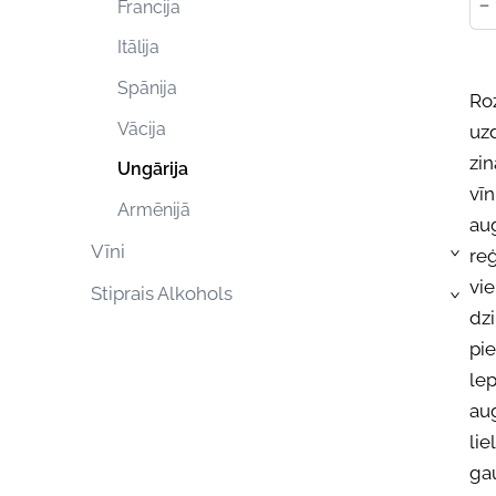
-
Francija
Itālija
Spānija
Roz
Vācija
uz
zin
Ungārija
vīn
Armēnijā
aug
Vīni
reģ
›
vi
Stiprais Alkohols
›
dzi
pi
lep
aug
lie
ga