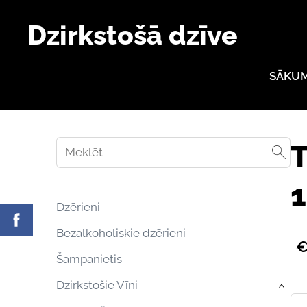
Dzirkstošā dzīve
SĀKU
T
1
Dzērieni
Bezalkoholiskie dzērieni
€
Šampanietis
Dzirkstošie Vīni
›