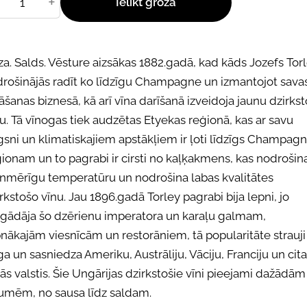
+
Ielikt grozā
a. Salds. Vēsture aizsākas 1882.gadā, kad kāds Jozefs Tor
drošinājās radīt ko līdzīgu Champagne un izmantojot sava
āšanas biznesā, kā arī vīna darīšanā izveidoja jaunu dzirks
u. Tā vīnogas tiek audzētas Etyekas reģionā, kas ar savu
sni un klimatiskajiem apstākļiem ir ļoti līdzīgs Champag
ionam un to pagrabi ir cirsti no kaļķakmens, kas nodrošin
enmērīgu temperatūru un nodrošina labas kvalitātes
rkstošo vīnu. Jau 1896.gadā Torley pagrabi bija lepni, jo
egādāja šo dzērienu imperatora un karaļu galmam,
nākajām viesnīcām un restorāniem, tā popularitāte strauji
a un sasniedza Ameriku, Austrāliju, Vāciju, Franciju un cit
lās valstis. Šie Ungārijas dzirkstošie vīni pieejami dažādām
umēm, no sausa līdz saldam.