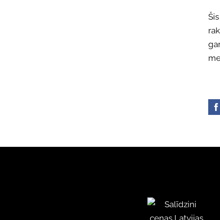
Ši
rak
gar
mel