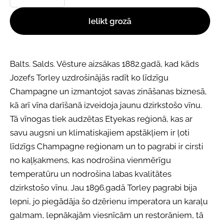
Ielikt grozā
Balts. Salds. Vēsture aizsākas 1882.gadā, kad kāds
Jozefs Torley uzdrošinājās radīt ko līdzīgu
Champagne un izmantojot savas zināšanas biznesā,
kā arī vīna darīšanā izveidoja jaunu dzirkstošo vīnu.
Tā vīnogas tiek audzētas Etyekas reģionā, kas ar
savu augsni un klimatiskajiem apstākļiem ir ļoti
līdzīgs Champagne reģionam un to pagrabi ir cirsti
no kaļķakmens, kas nodrošina vienmērīgu
temperatūru un nodrošina labas kvalitātes
dzirkstošo vīnu. Jau 1896.gadā Torley pagrabi bija
lepni, jo piegādāja šo dzērienu imperatora un karaļu
galmam, lepnākajām viesnīcām un restorāniem, tā