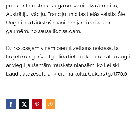
popularitāte strauji auga un sasniedza Ameriku,
Austrāliju, Vāciju, Franciju un citas lielās valstis. Šie
Ungārijas dzirkstošie vīni pieejami dažādām
gaumēm, no sausa līdz saldam.
Dzirkstošajam vīnam piemīt zeltaina nokrāsa, tā
buķete un garša atgādina lielu cukurotu, saldu augli
ar viegli jaušamām muskata niansēm, ko lieliski
baudīt atdzesētu ar krējuma kūku. Cukurs (g/l)70.0