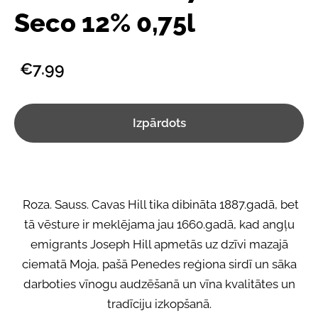
Seco 12% 0,75l
€7.99
Izpārdots
Roza. Sauss. Cavas Hill tika dibināta 1887.gadā, bet
tā vēsture ir meklējama jau 1660.gadā, kad angļu
emigrants Joseph Hill apmetās uz dzīvi mazajā
ciematā Moja, pašā Penedes reģiona sirdī un sāka
darboties vīnogu audzēšanā un vīna kvalitātes un
tradīciju izkopšanā.