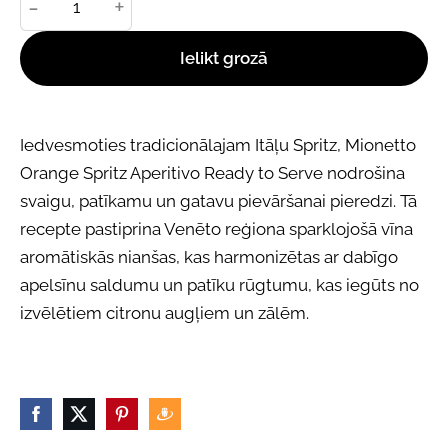
-
+
Ielikt grozā
Iedvesmoties
tradicionālajam
Itāļu
Spritz,
Mionetto
Orange
Spritz
Aperitivo
Ready
to
Serve
nodrošina
svaigu,
patīkamu
un
gatavu
pievāršanai
pieredzi.
Tā
recepte
pastiprina
Venēto
reģiona
sparklojošā
vīna
aromātiskās
nianšas,
kas
harmonizētas
ar
dabīgo
apelsīnu
saldumu
un
patīku
rūgtumu,
kas
iegūts
no
izvēlētiem
citronu
augļiem
un
zālēm.