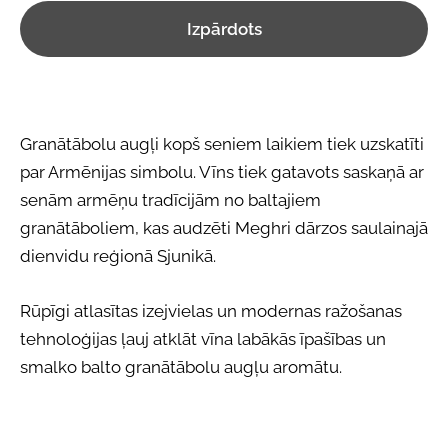
Izpārdots
Granātābolu augļi kopš seniem laikiem tiek uzskatīti
par Armēnijas simbolu. Vīns tiek gatavots saskaņā ar
senām armēņu tradīcijām no baltajiem
granātāboliem, kas audzēti Meghri dārzos saulainajā
dienvidu reģionā Sjunikā.
Rūpīgi atlasītas izejvielas un modernas ražošanas
tehnoloģijas ļauj atklāt vīna labākās īpašības un
smalko balto granātābolu augļu aromātu.