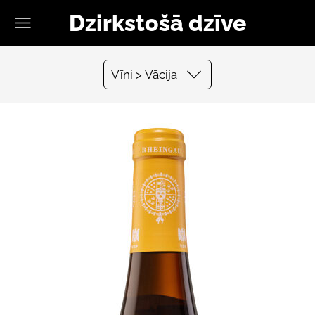
Dzirkstošā dzīve
Vīni > Vācija