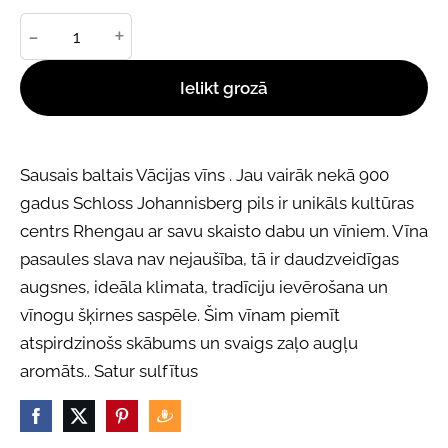
-
+
Ielikt grozā
Sausais baltais Vācijas vīns . Jau vairāk nekā 900
gadus Schloss Johannisberg pils ir unikāls kultūras
centrs Rhengau ar savu skaisto dabu un vīniem. Vīna
pasaules slava nav nejaušība, tā ir daudzveidīgas
augsnes, ideāla klimata, tradīciju ievērošana un
vīnogu šķirnes saspēle. Šim vīnam piemīt
atspirdzinošs skābums un svaigs zaļo augļu
aromāts.. Satur sulfītus