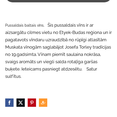
. Šis pussaldais vīns ir ar
Pussaldais baltais vīns
aizsargātu cilmes vietu no Etyek-Budas reģiona un ir
pagatavots vīndaru uzraudzībā no rūpīgi atlasītām
Muskata vīnogām saglabājot Josefa Torley tradīcijas
no 19.gadsimta. Vīnam piemīt saulaina nokrāsa,
svaigs aromāts un viegli salda rotaļīga garšas
buķete. Ieteicams pasniegt atdzesētu. Satur
sulfītus.