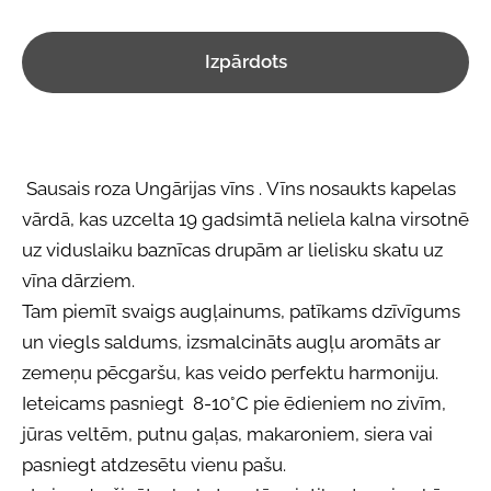
Izpārdots
Sausais roza Ungārijas vīns . Vīns nosaukts kapelas
vārdā, kas uzcelta 19 gadsimtā neliela kalna virsotnē
uz viduslaiku baznīcas drupām ar lielisku skatu uz
vīna dārziem.
Tam piemīt svaigs augļainums, patīkams dzīvīgums
un viegls saldums, izsmalcināts augļu aromāts ar
zemeņu pēcgaršu, kas veido perfektu harmoniju.
Ieteicams pasniegt 8-10°C pie ēdieniem no zivīm,
jūras veltēm, putnu gaļas, makaroniem, siera vai
pasniegt atdzesētu vienu pašu.