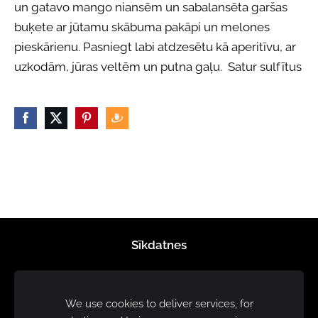
un gatavo mango niansēm un sabalansēta garšas
buķete ar jūtamu skābuma pakāpi un melones
pieskārienu. Pasniegt labi atdzesētu kā aperitīvu, ar
uzkodām, jūras veltēm un putna gaļu. Satur sulfītus
Sīkdatnes
We use cookies to deliver services, for