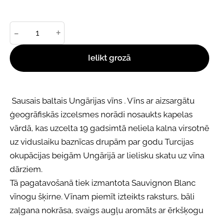
-
+
Ielikt grozā
Sausais baltais Ungārijas vīns . Vīns ar aizsargātu
ģeogrāfiskās izcelsmes norādi nosaukts kapelas
vārdā, kas uzcelta 19 gadsimtā neliela kalna virsotnē
uz viduslaiku baznīcas drupām par godu Turcijas
okupācijas beigām Ungārijā ar lielisku skatu uz vīna
dārziem.
Tā pagatavošanā tiek izmantota Sauvignon Blanc
vīnogu šķirne. Vīnam piemīt izteikts raksturs, bāli
zaļgana nokrāsa, svaigs augļu aromāts ar ērkšķogu