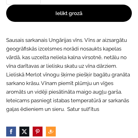
Ielikt grozā
Sausais sarkanais Ungārijas vīns. Vīns ar aizsargātu
ģeogrāfiskās izcelsmes norādi nosaukts kapelas
vārdā, kas uzcelta neliela kalna virsotnē, netālu no
vīna darītavas ar lielisku skatu uz vīna dārziem.
Lieliskā Merlot vīnogu šķirne piešķir bagātu granāta
sarkano krāsu. Vīnam piemīt plūmju un vīģes
aromāts un vidēji piesātināta maigo augļu garša.
Ieteicams pasniegt istabas temperatūrā ar sarkanās
gaļas ēdieniem un sieru. Satur sulfītus