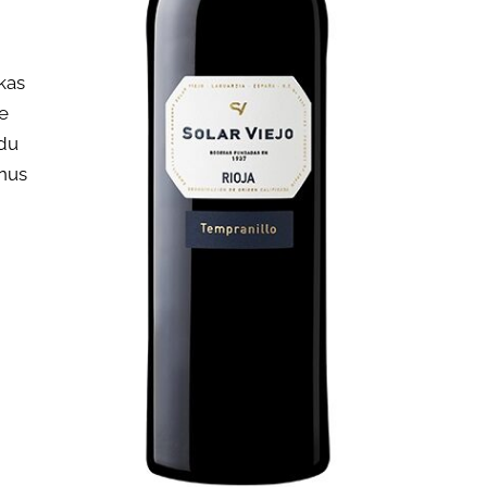
kas
de
adu
rnus