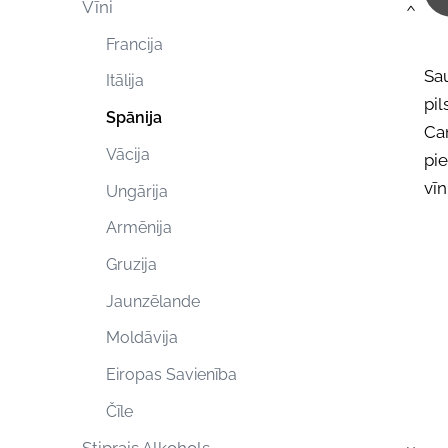
Vīni
›
Francija
Sau
Itālija
pil
Spānija
Can
Vācija
pi
vīn
Ungārija
Armēnija
Gruzija
Jaunzēlande
Moldāvija
Eiropas Savienība
Čīle