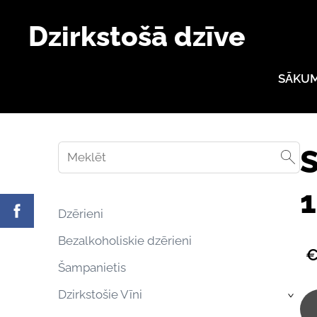
Dzirkstošā dzīve
SĀKU
S
1
Dzērieni
Bezalkoholiskie dzērieni
€
Šampanietis
Dzirkstošie Vīni
›