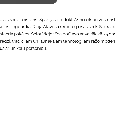
sais sarkanais vīns, Spānijas produkts.
Vīni nāk no vēsturis
sētas Laguardia, Rioja Alavesa reģiona pašas sirds
Sierra 
tabria pakājes.
Solar Viejo vīna darītava ar vairāk kā 75 g
eredzi, tradīcijām un jaunākajām tehnoloģijām ražo mode
us ar unikālu personību.