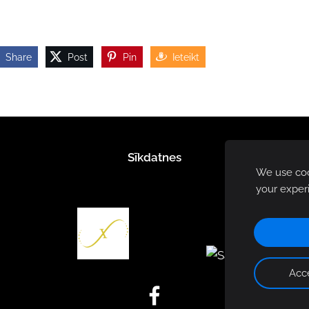
Share
Post
Pin
Ieteikt
Sīkdatnes
We use cook
your exper
Acce