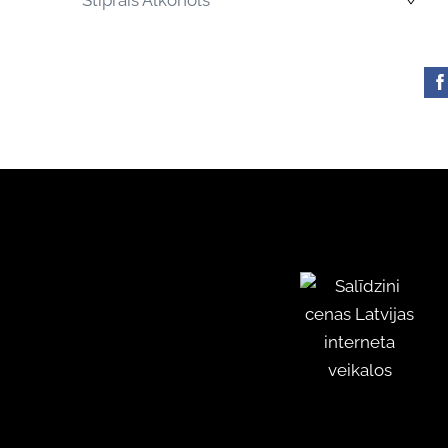
Stiprais Alkohols
›