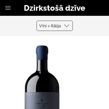
Dzirkstošā dzīve
Vīni > Itālija