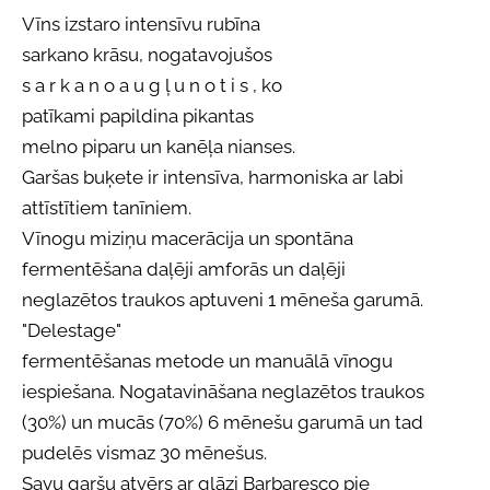
Vīns izstaro intensīvu rubīna
sarkano krāsu, nogatavojušos
s a r k a n o a u g ļ u n o t i s , ko
patīkami papildina pikantas
melno piparu un kanēļa nianses.
Garšas buķete ir intensīva, harmoniska ar labi
attīstītiem tanīniem.
Vīnogu miziņu macerācija un spontāna
fermentēšana daļēji amforās un daļēji
neglazētos traukos aptuveni 1 mēneša garumā.
"Delestage"
fermentēšanas metode un manuālā vīnogu
iespiešana. Nogatavināšana neglazētos traukos
(30%) un mucās (70%) 6 mēnešu garumā un tad
pudelēs vismaz 30 mēnešus.
Savu garšu atvērs ar glāzi Barbaresco pie