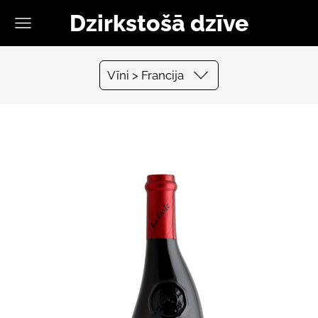
Dzirkstošā dzīve
Vīni > Francija