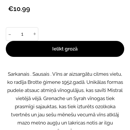
€10.99
-
+
Ielikt grozā
Sarkanais . Sausais . Vīns ar aizsargātu cilmes vietu,
ko radīja Brotte ģimene 1952.gadā. Unikālas formas
pudele atsauc atmiņā vīnogulājus, kas savīti Mistral
vietējā vējā. Grenache un Syrah vīnogas tiek
prasmīgi sajauktas, kas tiek izturēts ozolkoka
tvertnēs un jau sešu mēnešu vecumā vīns atklāj
mazo melno augļu un lakricas notis ar ilgu