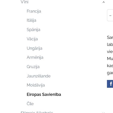
Vīni
›
Francija
-
Itālija
Spānija
Sar
Vācija
lab
Ungārija
vie
Armēnija
Mum
kas
Gruzija
ga
Jaunzēlande
Moldāvija
Eiropas Savienība
Čīle