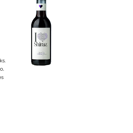
iks.
o,
es