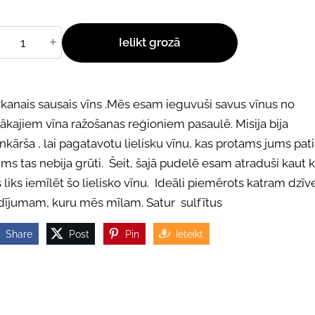
+
Ielikt grozā
kanais sausais vīns .Mēs esam ieguvuši savus vīnus no
ākajiem vīna ražošanas reģioniem pasaulē. Misija bija
nkārša , lai pagatavotu lielisku vīnu, kas protams jums pat
s tas nebija grūti. Šeit, šajā pudelē esam atraduši kaut k
 liks iemīlēt šo lielisko vīnu. Ideāli piemērots katram dzīv
dījumam, kuru mēs mīlam. Satur sulfītus
Share
Post
Pin
Ieteikt