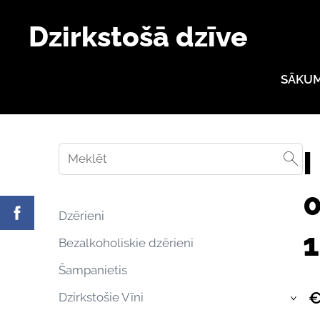
Dzirkstošā dzīve
SĀKU
I
0
Dzērieni
1
Bezalkoholiskie dzērieni
Šampanietis
€
Dzirkstošie Vīni
›