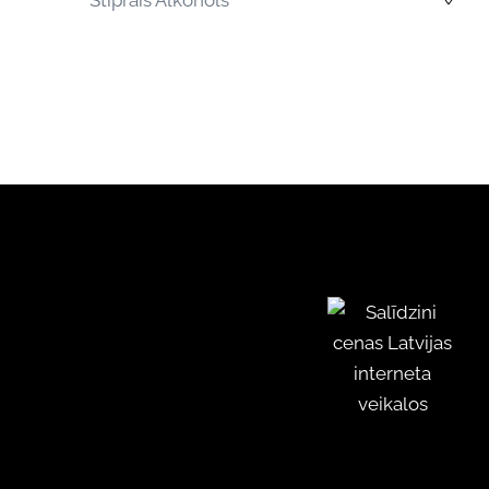
Stiprais Alkohols
›