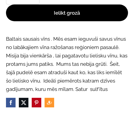
Ielikt grozā
Baltais sausais vīns . Mēs esam ieguvuši savus vīnus
no labākajiem vīna ražošanas reģioniem pasaulē.
Misija bija vienkārša , lai pagatavotu lielisku vīnu, kas
protams jums patiks. Mums tas nebija grūti. Šeit,
šajā pudelē esam atraduši kaut ko, kas liks iemīlēt
šo lielisko vīnu. Ideāli piemērots katram dzīves
gadījumam, kuru mēs mīlam. Satur sulfītus