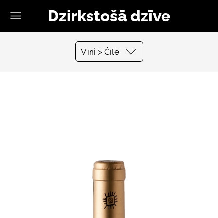
Dzirkstošā dzīve
Vīni > Čīle