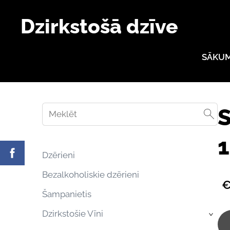
Dzirkstošā dzīve
SĀKU
1
Dzērieni
Bezalkoholiskie dzērieni
€
Šampanietis
Dzirkstošie Vīni
›