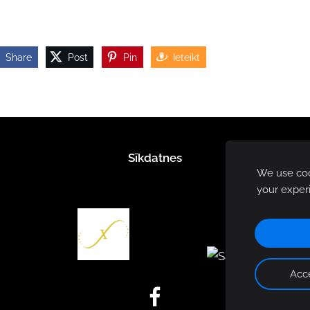
Share
Post
Pin
Ieteikt
Sīkdatnes
We use cook
your exper
Acce