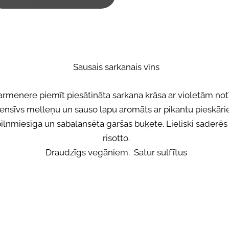
Sausais sarkanais vīns
rmenere piemīt piesātināta sarkana krāsa ar violetām not
tensīvs melleņu un sauso lapu aromāts ar pikantu pieskāri
ilnmiesīga un sabalansēta garšas buķete. Lieliski saderēs
risotto.
Draudzīgs vegāniem. Satur sulfītus