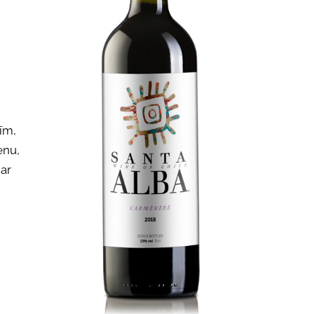
īm,
enu,
 ar