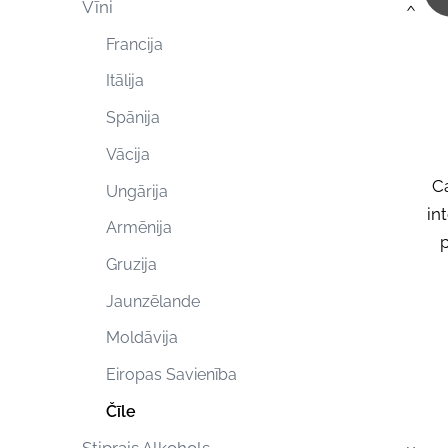
Vīni
›
Francija
Itālija
Spānija
Vācija
Ca
Ungārija
in
Armēnija
p
Gruzija
Jaunzēlande
Moldāvija
Eiropas Savienība
Čīle