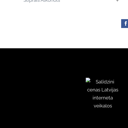
Stiprais Alkohols
›