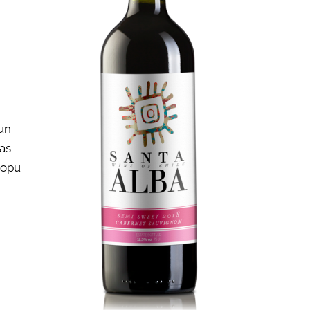
un
as
lopu