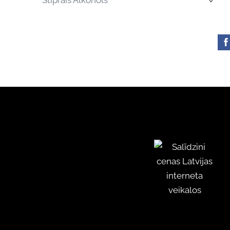
Stiprais Alkohols
›