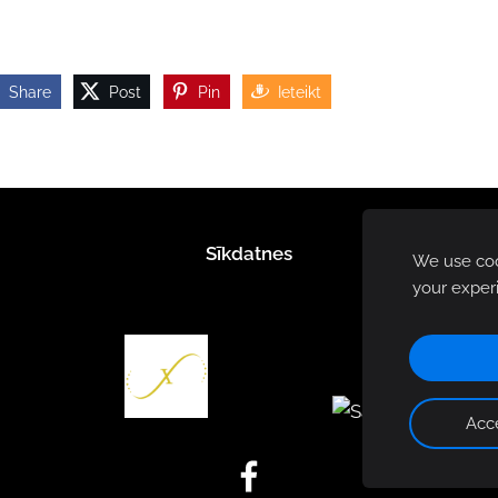
Share
Post
Pin
Ieteikt
Sīkdatnes
We use cook
your exper
Acce