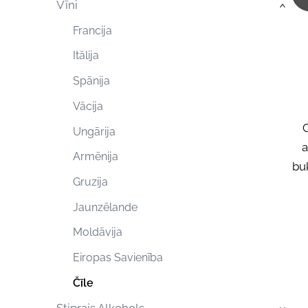
Vīni
›
Francija
Itālija
Spānija
Vācija
C
Ungārija
a
Armēnija
bu
Gruzija
Jaunzēlande
Moldāvija
Eiropas Savienība
Čīle