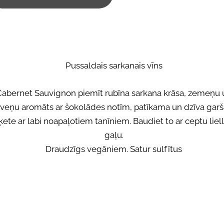
Pussaldais sarkanais vīns
abernet Sauvignon piemīt rubīna sarkana krāsa, zemeņu 
veņu aromāts ar šokolādes notīm, patīkama un dzīva garš
ķete ar labi noapaļotiem tanīniem. Baudiet to ar ceptu liel
gaļu.
Draudzīgs vegāniem. Satur sulfītus