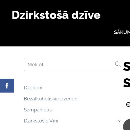
Dzirkstošā dzīve
SĀKU
S
S
Dzērieni
Bezalkoholiskie dzērieni
€
Šampanietis
Dzirkstošie Vīni
›