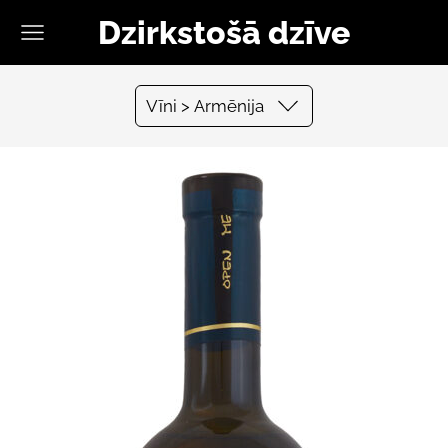
Dzirkstošā dzīve
Vīni > Armēnija