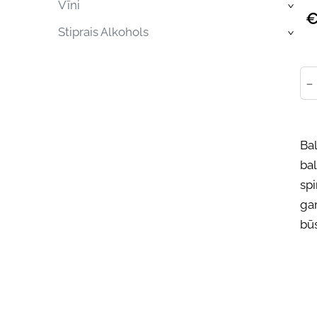
Vīni
›
€
Stiprais Alkohols
›
-
Bal
bal
spi
gar
būs