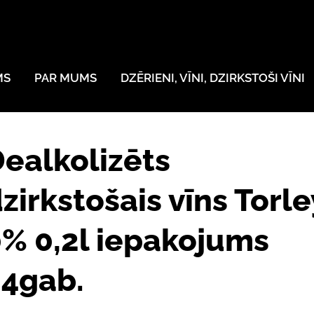
MS
PAR MUMS
DZĒRIENI, VĪNI, DZIRKSTOŠI VĪNI
ealkolizēts
zirkstošais vīns Torle
% 0,2l iepakojums
24gab.