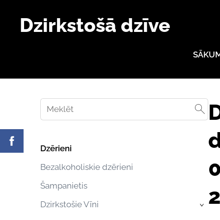
Dzirkstošā dzīve
SĀKU
D
d
Dzērieni
0
Bezalkoholiskie dzērieni
Šampanietis
Dzirkstošie Vīni
›