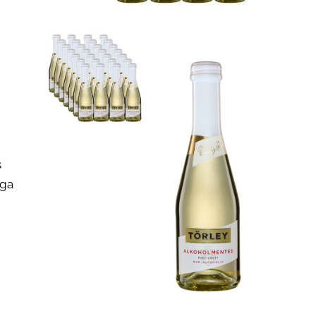
s
īga