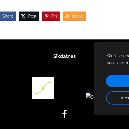
Share
Post
Pin
Ieteikt
Sīkdatnes
We use cook
your exper
Acce