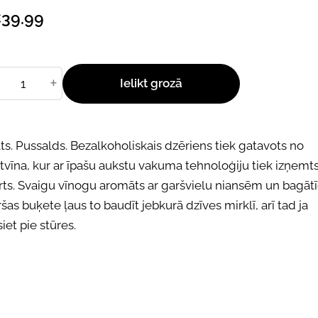
39.99
+
Ielikt grozā
ts. Pussalds. Bezalkoholiskais dzēriens tiek gatavots no
tvīna, kur ar īpašu aukstu vakuma tehnoloģiju tiek izņemt
rts. Svaigu vīnogu aromāts ar garšvielu niansēm un bagāt
šas buķete ļaus to baudīt jebkurā dzīves mirklī, arī tad ja
iet pie stūres.