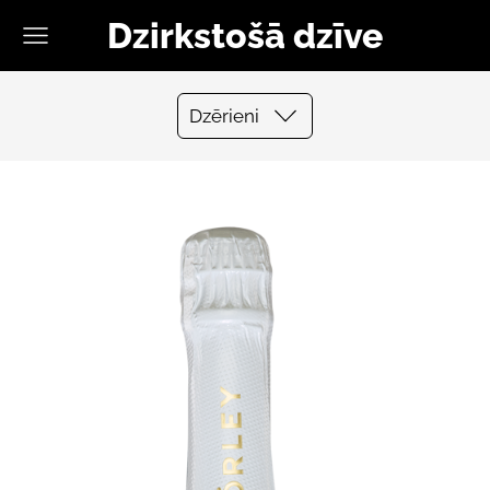
Dzirkstošā dzīve
Dzērieni