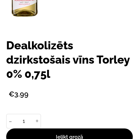
Dealkolizēts
dzirkstošais vīns Torley
0% 0,75l
€3.99
-
+
Ielikt grozā