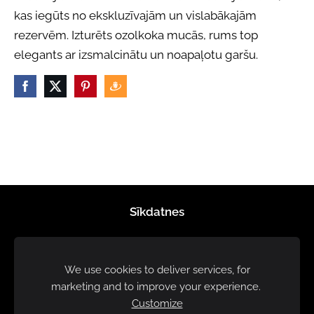
kas iegūts no ekskluzīvajām un vislabākajām
rezervēm. Izturēts ozolkoka mucās, rums top
elegants ar izsmalcinātu un noapaļotu garšu.
Sīkdatnes
We use cookies to deliver services, for
marketing and to improve your experience.
Customize