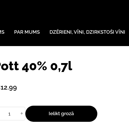
MS
PAR MUMS
DZĒRIENI, VĪNI, DZIRKSTOŠI VĪNI
ott 40% 0,7l
12.99
+
Ielikt grozā