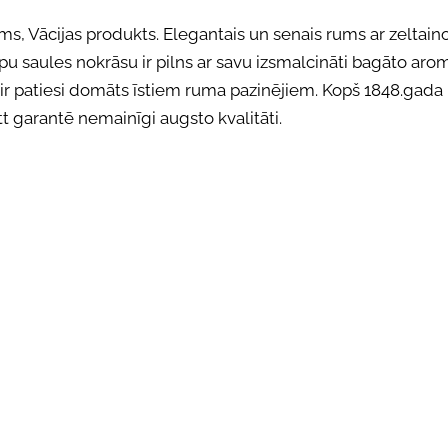
s, Vācijas produkts. Elegantais un senais rums ar zeltain
pu saules nokrāsu ir pilns ar savu izsmalcināti bagāto aro
ir patiesi domāts īstiem ruma pazinējiem. Kopš 1848.gada
t garantē nemainīgi augsto kvalitāti.