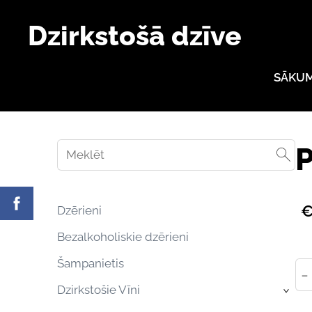
Dzirkstošā dzīve
SĀKU
P
€
Dzērieni
Bezalkoholiskie dzērieni
Šampanietis
-
Dzirkstošie Vīni
›