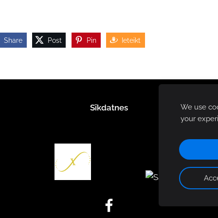
Share
Post
Pin
Ieteikt
We use cook
Sīkdatnes
your exper
Acce