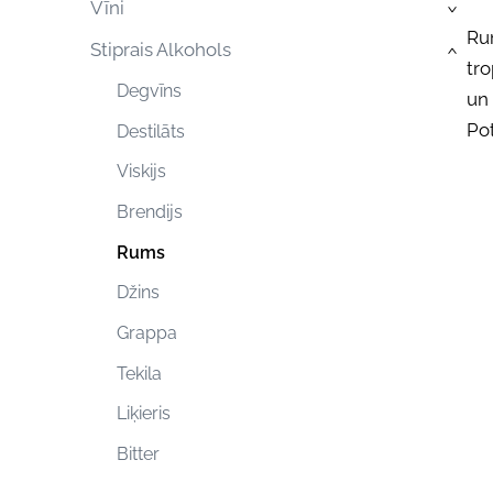
Vīni
›
Rum
Stiprais Alkohols
›
tro
Degvīns
un 
Pot
Destilāts
Viskijs
Brendijs
Rums
Džins
Grappa
Tekila
Liķieris
Bitter