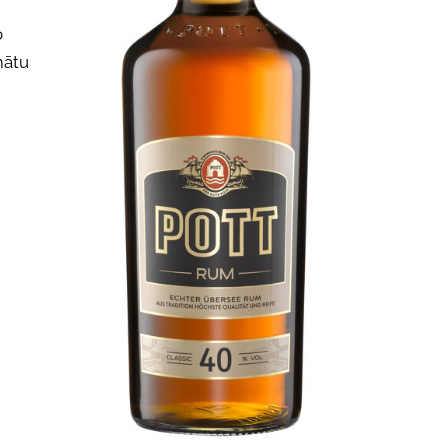
o
mātu