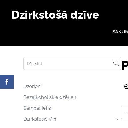
Dzirkstošā dzīve
SĀKU
P
€
Dzērieni
Bezalkoholiskie dzērieni
Šampanietis
-
Dzirkstošie Vīni
›