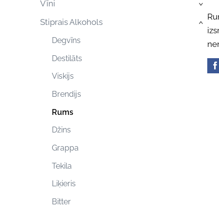
Vīni
›
Rum
Stiprais Alkohols
›
iz
Degvīns
nem
Destilāts
Viskijs
Brendijs
Rums
Džins
Grappa
Tekila
Liķieris
Bitter