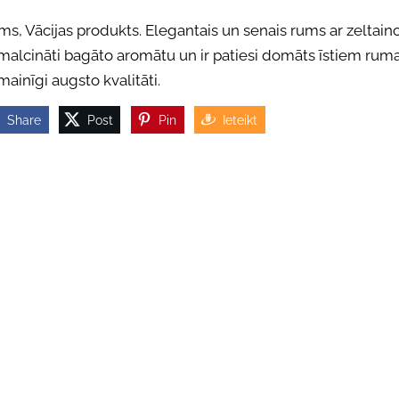
s, Vācijas produkts. Elegantais un senais rums ar zeltaino
smalcināti bagāto aromātu un ir patiesi domāts īstiem rum
ainīgi augsto kvalitāti.
Share
Post
Pin
Ieteikt