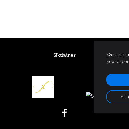
Sīkdatnes
We use cook
your exper
Acce