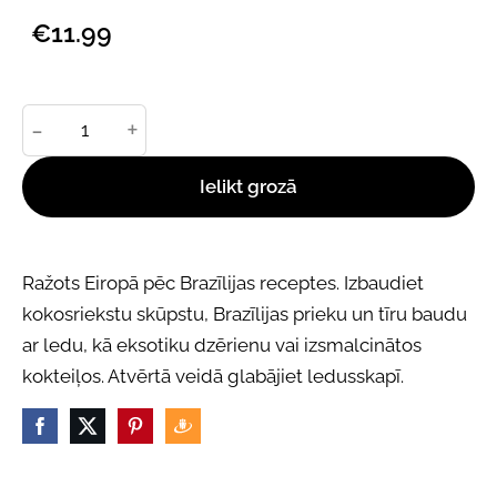
€11.99
-
+
Ielikt grozā
Ražots Eiropā pēc Brazīlijas receptes. Izbaudiet
kokosriekstu skūpstu, Brazīlijas prieku un tīru baudu
ar ledu, kā eksotiku dzērienu vai izsmalcinātos
kokteiļos. Atvērtā veidā glabājiet ledusskapī.