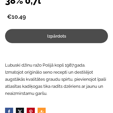
38% 0,7l
€10.49
Izpārdots
Lubuski džinu ražo Polijā kopš 1987.gada.
Izmatojot oriģinālo seno recepti un destilējot
augstākās kvalitātes graudu spirtu, pievienojot īpaši
atlasītas kadiķogas tika radīts dzēriens ar jaunu un
neaizmirstamu garšu.