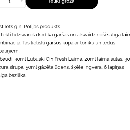
+
Ielikt grozā
tilēts gin, Polijas produkts
fekti līdzsvarota kadiķa garšas un atsvaidzinoši sulīga lai
binācija. Tas lieliski garšos kopā ar toniku un ledus
baliņiem.
baudi: 40ml Lubuski Gin Fresh Laima, 20ml laima sulas, 3
ura sīrupa, 50ml gāzēta ūdens, šķēle ingvera, 6 lapiņas
iga bazilika.