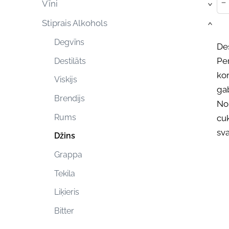
-
Vīni
›
Stiprais Alkohols
›
Degvīns
Des
Per
Destilāts
kom
Viskijs
ga
Brendijs
No
Rums
cuk
sva
Džins
Grappa
Tekila
Liķieris
Bitter