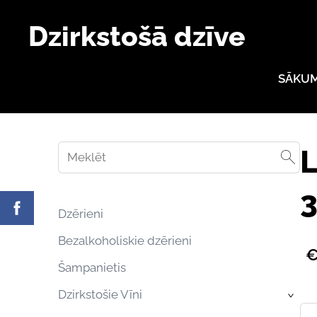
Dzirkstošā dzīve
SĀKU
L
3
Dzērieni
Bezalkoholiskie dzērieni
€
Šampanietis
Dzirkstošie Vīni
›