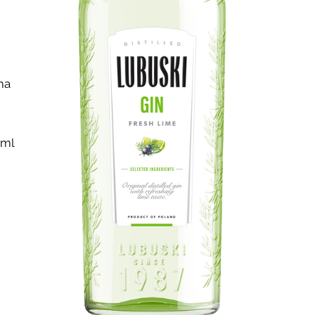
ma
0ml