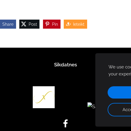
Share
Post
Pin
Ieteikt
Sīkdatnes
We use cook
your exper
Acce