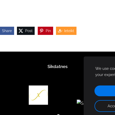
Share
Post
Pin
Ieteikt
Sīkdatnes
We use cook
your exper
Acce