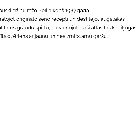
uski džinu ražo Polijā kopš 1987.gada.
atojot oriģinālo seno recepti un destilējot augstākās
litātes graudu spirtu, pievienojot īpaši atlasītas kadiķogas
īts dzēriens ar jaunu un neaizmirstamu garšu.