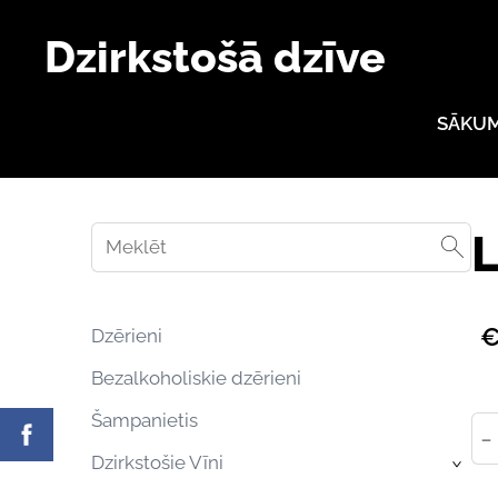
Dzirkstošā dzīve
SĀKU
L
€
Dzērieni
Bezalkoholiskie dzērieni
Šampanietis
-
Dzirkstošie Vīni
›