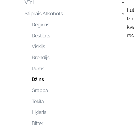
Vīni
›
Lub
Stiprais Alkohols
›
Izm
Degvīns
kva
rad
Destilāts
Viskijs
Brendijs
Rums
Džins
Grappa
Tekila
Liķieris
Bitter