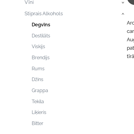
Vīni
›
Stiprais Alkohols
›
Aro
Degvīns
car
Destilāts
Aug
Viskijs
pat
tīr
Brendijs
Rums
Džins
Grappa
Tekila
Liķieris
Bitter