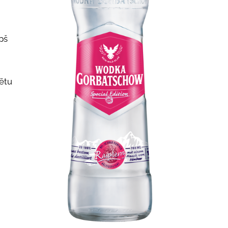
pš
sētu