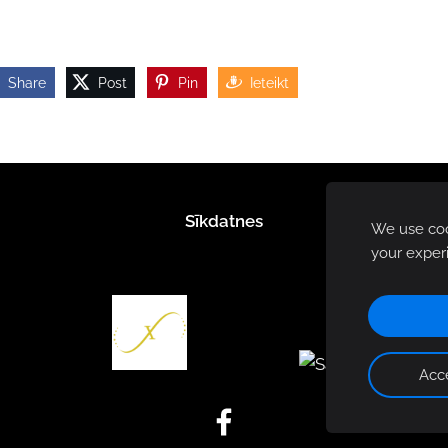
Share
Post
Pin
Ieteikt
Sīkdatnes
We use cook
your exper
Acce