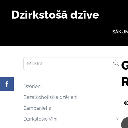
Dzirkstošā dzīve
SĀKU
R
Dzērieni
Bezalkoholiskie dzērieni
€
Šampanietis
Dzirkstošie Vīni
›