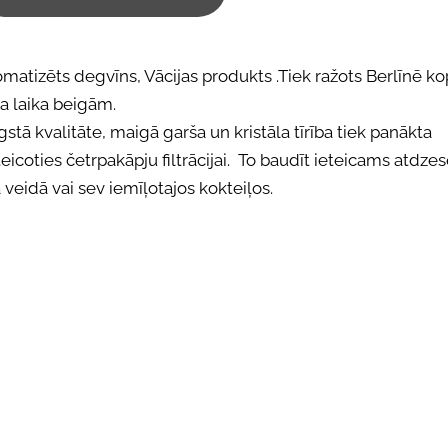
matizēts degvīns, Vācijas produkts .Tiek ražots Berlīnē ko
a laika beigām.
stā kvalitāte, maigā garša un kristāla tīrība tiek panākta
eicoties četrpakāpju filtrācijai. To baudīt ieteicams atdze
ā veidā vai sev iemīļotajos kokteiļos.