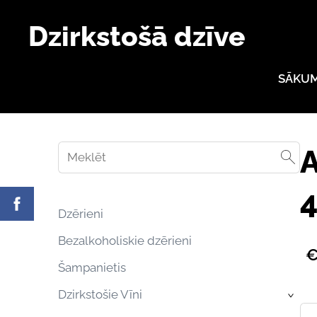
Dzirkstošā dzīve
SĀKU
A
4
Dzērieni
Bezalkoholiskie dzērieni
€
Šampanietis
Dzirkstošie Vīni
›