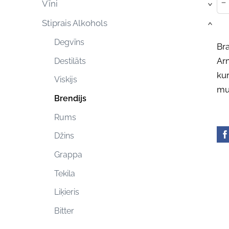
-
Vīni
›
Stiprais Alkohols
›
Degvīns
Br
Arm
Destilāts
ku
Viskijs
muc
Brendijs
Rums
Džins
Grappa
Tekila
Liķieris
Bitter