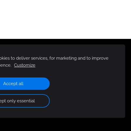
ies to deliver services, for marketing and to improve
ience.
Customize
Accept all
pt only essential