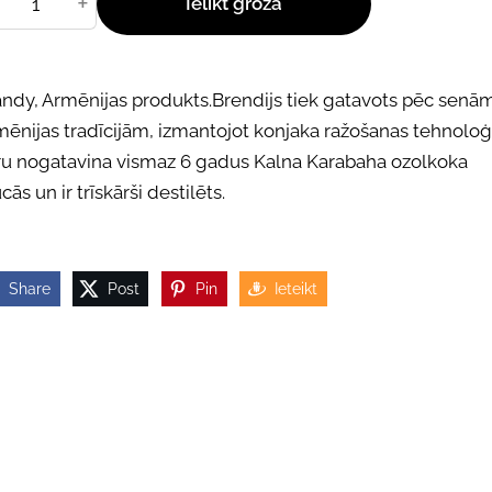
+
Ielikt grozā
andy, Armēnijas produkts.Brendijs tiek gatavots pēc senā
ēnijas tradīcijām, izmantojot konjaka ražošanas tehnoloģi
ru nogatavina vismaz 6 gadus Kalna Karabaha ozolkoka
ās un ir trīskārši destilēts.
Share
Post
Pin
Ieteikt