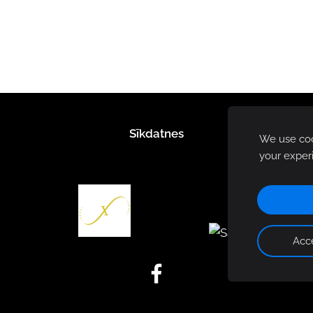
Sīkdatnes
We use cook
your exper
Acce