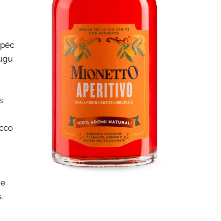
 pēc
augu
s
ecco
ie
.