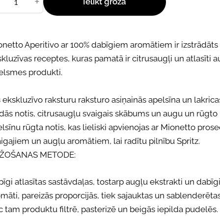
+
Ielikt grozā
onetto Aperitivo ar 100% dabīgiem aromātiem ir izstrādāts
kluzīvas receptes, kuras pamatā ir citrusaugļi un atlasīti 
celsmes produkti.
 ekskluzīvo raksturu raksturo asiņainās apelsīna un lakrica
dās notis, citrusaugļu svaigais skābums un augu un rūgto
lsīnu rūgta notis, kas lieliski apvienojas ar Mionetto pros
igajiem un augļu aromātiem, lai radītu pilnību Spritz.
ŽOŠANAS METODE:
īgi atlasītas sastāvdaļas, tostarp augļu ekstrakti un dabīg
māti, pareizās proporcijās, tiek sajauktas un sablenderētas
 tam produktu filtrē, pasterizē un beigās iepilda pudelēs.