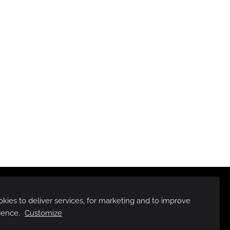
ies to deliver services, for marketing and to improve
ience.
Customize