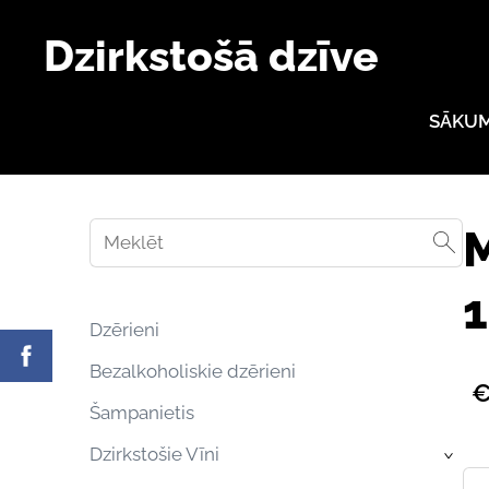
Dzirkstošā dzīve
SĀKU
M
1
Dzērieni
Bezalkoholiskie dzērieni
€
Šampanietis
Dzirkstošie Vīni
›