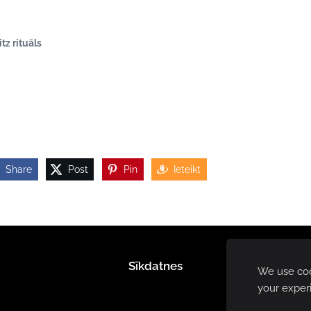
itz rituāls
Share
Post
Pin
Ieteikt
Sīkdatnes
We use cook
your exper