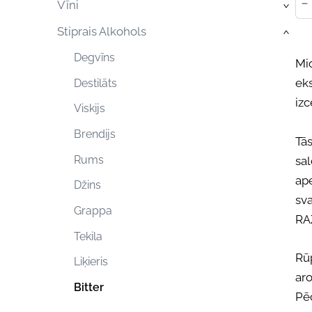
-
Vīni
›
Stiprais Alkohols
›
Degvīns
Mi
eks
Destilāts
iz
Viskijs
Brendijs
Tās
Rums
sal
ape
Džins
sva
Grappa
RA
Tekila
Rūp
Liķieris
aro
Bitter
Pēc