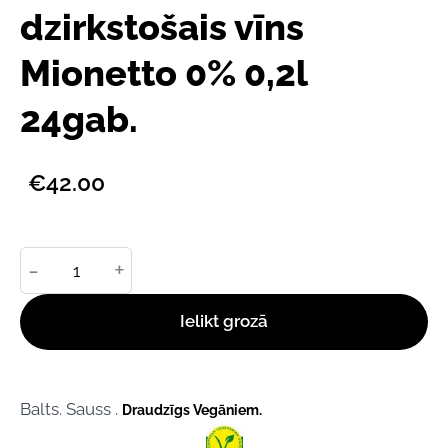
dzirkstošais vīns
Mionetto 0% 0,2l
24gab.
€42.00
-
+
Ielikt grozā
Balts. Sauss .
Draudzīgs Vegāniem.