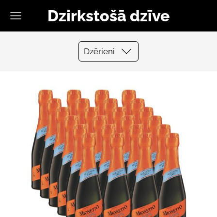
Dzirkstošā dzīve
Dzērieni