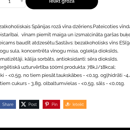
+
Ielikt grozā
alkoholiskais Spānijas rozā vīna dzēriens.Pateicoties vīnd
istarībai, vīnam piemīt maiga un izsmalcināta garšas buķe
eicams baudīt atdzesētu.Sastāvs: bezalkoholisks vīns ES(9
ogu sula, koncentrēta vīnogu misa, oglekļa dioksīds,
matizētāji, kālija sorbāts, antioksidanti: sēra dioksīds.
erģētiskā uzturvērtība 100ml produkta: 78kJ/18kcal;
ki - <0,5g, no tiem piesāt.taukskābes - <0,1g, ogļhidrāti -4
tiem cukurs - 3,8g, olbaltumvielas - <0,5g, sāls - <0,01g.
Share
Post
Pin
Ieteikt