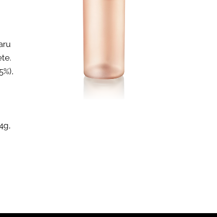
aru
te.
5%),
,4g,