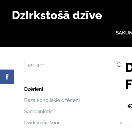
Dzirkstošā dzīve
SĀKU
D
F
Dzērieni
Bezalkoholiskie dzērieni
€
Šampanietis
Dzirkstošie Vīni
›