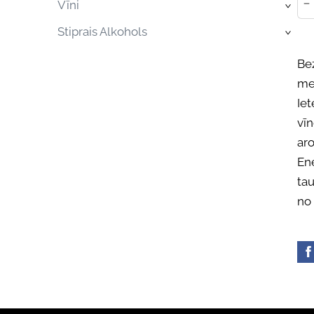
-
Vīni
›
Stiprais Alkohols
›
Bez
me
Iet
vīn
aro
En
tau
no 