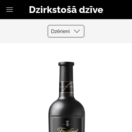
Dzirkstošā dzīve
Dzērieni