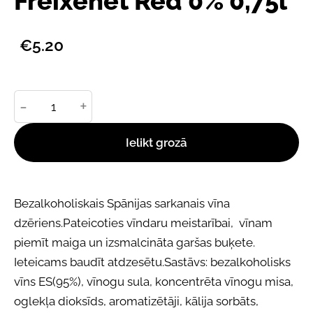
Freixenet Red 0% 0,75l
€5.20
-
+
Ielikt grozā
Bezalkoholiskais Spānijas sarkanais vīna
dzēriens.Pateicoties vīndaru meistarībai, vīnam
piemīt maiga un izsmalcināta garšas buķete.
Ieteicams baudīt atdzesētu.Sastāvs: bezalkoholisks
vīns ES(95%), vīnogu sula, koncentrēta vīnogu misa,
oglekļa dioksīds, aromatizētāji, kālija sorbāts,