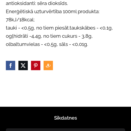
antioksidanti: sēra dioksīds.
Enerģētiskā uzturvērtība 100ml produkta:
78kJ/18kcal;
tauki - <0,5g, no tiem piesāt.taukskābes - <0,1g,
ogļhidrāti -4,4g, no tiem cukurs - 3,8g,
olbaltumvielas - <0,5g, sāls - <0,01g.
Sīkdatnes