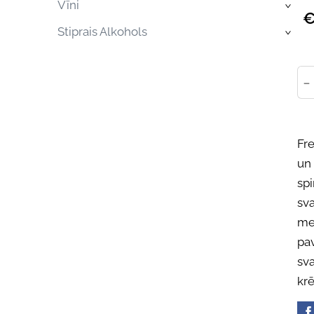
Vīni
›
€
Stiprais Alkohols
›
-
Fr
un
sp
sv
me
pa
sv
kr