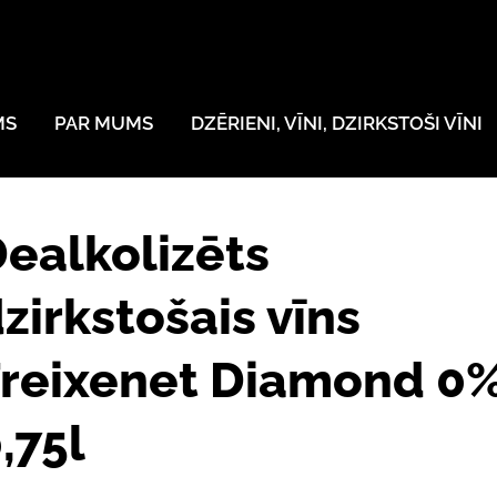
MS
PAR MUMS
DZĒRIENI, VĪNI, DZIRKSTOŠI VĪNI
ealkolizēts
zirkstošais vīns
reixenet Diamond 0%
,75l