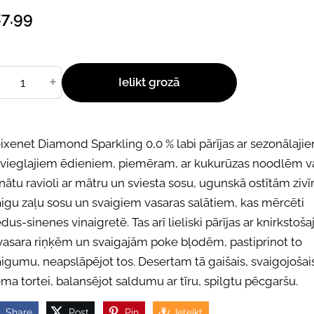
7.99
+
Ielikt grozā
eixenet
Diamond
Sparkling
0,0
% labi
pārījas
ar
sezonālaji
vieglajiem
ēdieniem,
piemēram,
ar
kukurūzas
noodlēm
v
inātu
ravioli
ar
mātru
un
sviesta
sosu,
ugunskā
ostītām
ziv
aigu
zaļu
sosu
un
svaigiem
vasaras
salātiem,
kas
mērcēti
dus‑sinenes
vinaigretē.
Tas
arī
lieliski
pārījas
ar
knirkstoš
vasara
riņķēm
un
svaigajām
poke
bļodēm,
pastiprinot
to
aigumu,
neapslāpējot
tos.
Desertam
tā
gaišais,
svaigojošai
ēma
tortei,
balansējot
saldumu
ar
tīru,
spilgtu
pēcgaršu.
Share
Post
Pin
Ieteikt