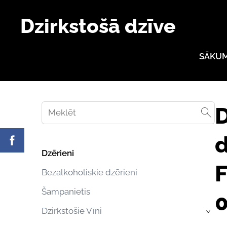
Dzirkstošā dzīve
SĀKU
D
d
Dzērieni
F
Bezalkoholiskie dzērieni
Šampanietis
0
Dzirkstošie Vīni
›