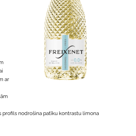
em
ai
īm
ar
ajām
s
profils
nodrošina
patīku
kontrastu
limona