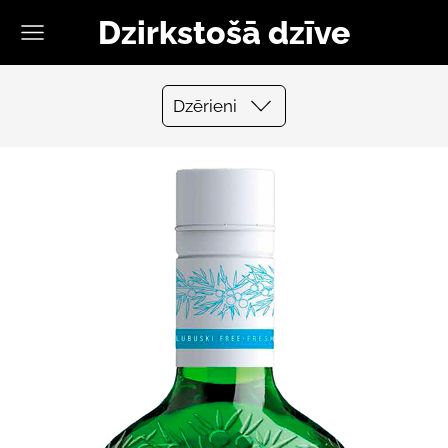
Dzirkstošā dzīve
Dzērieni